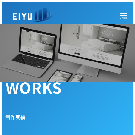
メ
イ
MENU
ン
コ
ン
テ
ン
ツ
へ
WORKS
移
動
制作実績