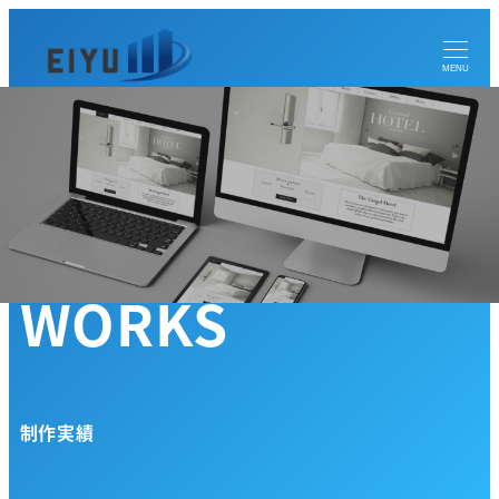
メ
イ
MENU
ン
コ
ン
テ
ン
ツ
へ
WORKS
移
動
制作実績