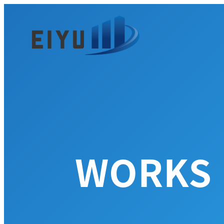
メ
イ
ン
コ
ン
テ
ン
ツ
へ
移
動
WORKS